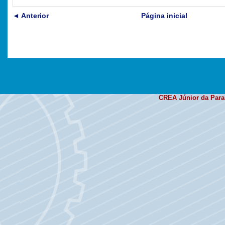
◄ Anterior
Página inicial
CREA Júnior da Par